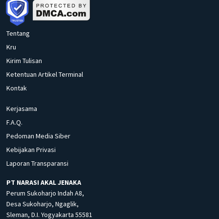
Tentang
Kru
Kirim Tulisan
Ketentuan Artikel Terminal
Kontak
Kerjasama
F.A.Q.
Pedoman Media Siber
Kebijakan Privasi
Laporan Transparansi
PT NARASI AKAL JENAKA
Perum Sukoharjo Indah A8,
Desa Sukoharjo, Ngaglik,
Sleman, D.I. Yogyakarta 55581