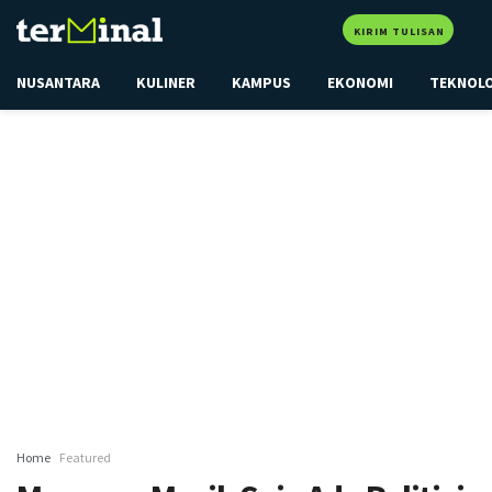
KIRIM TULISAN
NUSANTARA
KULINER
KAMPUS
EKONOMI
TEKNOL
Home
Featured