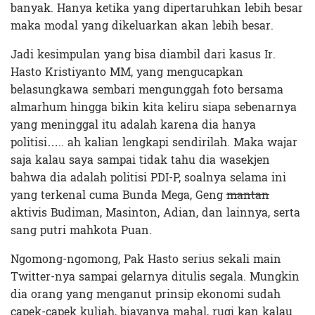
banyak. Hanya ketika yang dipertaruhkan lebih besar
maka modal yang dikeluarkan akan lebih besar.
Jadi kesimpulan yang bisa diambil dari kasus Ir.
Hasto Kristiyanto MM, yang mengucapkan
belasungkawa sembari mengunggah foto bersama
almarhum hingga bikin kita keliru siapa sebenarnya
yang meninggal itu adalah karena dia hanya
politisi….. ah kalian lengkapi sendirilah. Maka wajar
saja kalau saya sampai tidak tahu dia wasekjen
bahwa dia adalah politisi PDI-P, soalnya selama ini
yang terkenal cuma Bunda Mega, Geng
mantan
aktivis Budiman, Masinton, Adian, dan lainnya, serta
sang putri mahkota Puan.
Ngomong-ngomong, Pak Hasto serius sekali main
Twitter-nya sampai gelarnya ditulis segala. Mungkin
dia orang yang menganut prinsip ekonomi sudah
capek-capek kuliah, biayanya mahal, rugi kan kalau