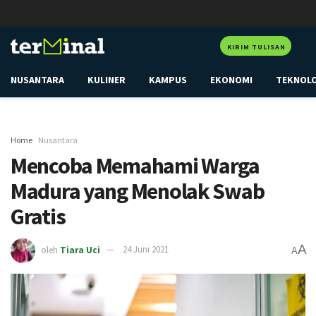
KIRIM TULISAN
NUSANTARA
KULINER
KAMPUS
EKONOMI
TEKNOL
Home
Nusantara
Mencoba Memahami Warga
Madura yang Menolak Swab
Gratis
A
oleh
Tiara Uci
24 Juni 2021
A