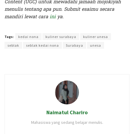
Content (UGC) untuk mewadahi jamaah mojokiyah
menulis tentang apa pun. Submit esaimu secara
mandiri lewat cara
ini
ya.
Terakhir diperbarui pada 30 Mei 2023 oleh
Yamadipati Seno
Tags:
kedai nona
kuliner surabaya
kuliner unesa
seblak
seblak kedai nona
Surabaya
unesa
Naimatul Chariro
Mahasiswa yang sedang belajar menulis.