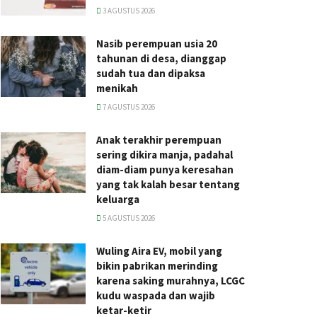
3 AGUSTUS 2026
Nasib perempuan usia 20
tahunan di desa, dianggap
sudah tua dan dipaksa
menikah
7 AGUSTUS 2026
Anak terakhir perempuan
sering dikira manja, padahal
diam-diam punya keresahan
yang tak kalah besar tentang
keluarga
5 AGUSTUS 2026
Wuling Aira EV, mobil yang
bikin pabrikan merinding
karena saking murahnya, LCGC
kudu waspada dan wajib
ketar-ketir