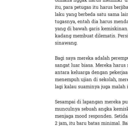
Gimana nggak harus memiliki ‘us
itu, para petugas itu harus ber
laku yang berbeda satu sama lai
tugasnya, entah dia harus menda
yang di bawah garis kemiskinan.
kadang membuat dilematis. Persi
sinawang.
Bagi saya mereka adalah perempu
sangat luar biasa. Mereka harus
antara keluarga dengan pekerjaa
menempuh ujian di sekolah, mer
lagi kalau suaminya juga malah
Sesampai di lapangan mereka pu
munculnya sebuah angka kemiski
menjaga mood responden. Seti
2 jam, itu baru batas minimal. B