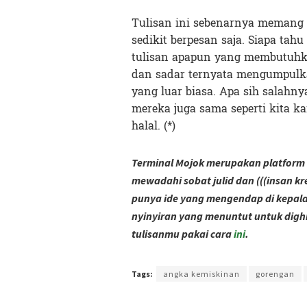
Tulisan ini sebenarnya memang 
sedikit berpesan saja. Siapa tah
tulisan apapun yang membutuhka
dan sadar ternyata mengumpulka
yang luar biasa. Apa sih salah
mereka juga sama seperti kita k
halal. (*)
Terminal Mojok merupakan platform 
mewadahi sobat julid dan (((insan kr
punya ide yang mengendap di kepala,
nyinyiran yang menuntut untuk digh
tulisanmu pakai cara
ini
.
Terakhir diperbarui pada 4 Februari 2022 oleh
Ibil S
Tags:
angka kemiskinan
gorengan