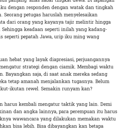
us panjang’ alias sabar tingkat dewa. Di lapangan
jibaku dengan responden dengan watak dan tingkah
n. Seorang petugas haruslah menyelesaikan
ta dari orang yang kayanya tajir melintir hingga
 Sehingga keadaan seperti inilah yang kadang-
s seperti pepatah Jawa, urip iku ming wang
an hebat yang layak diapresiasi, perjuangannya
 mengatur strategi dengan ciamik. Membagi waktu
n. Bayangkan saja, di saat anak mereka sedang
eka tetap amanah menjalankan tugasnya. Belum
 ikut-ikutan rewel. Semakin runyam kan?
n harus kembali mengatur taktik yang lain. Demi
nan dan angka lainnya, para perempuan itu harus
daknya wawancara yang dilakukan memakan waktu
ahkan bisa lebih. Bisa dibayangkan kan betapa