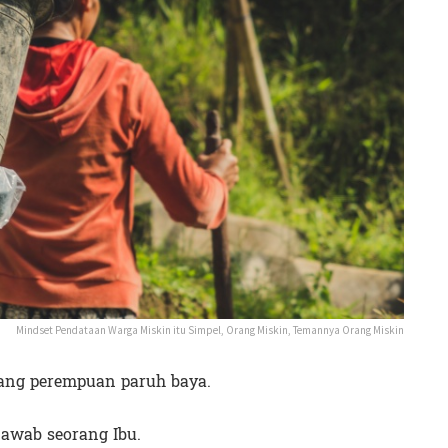
Mindset Pendataan Warga Miskin itu Simpel, Orang Miskin, Temannya Orang Miskin
orang perempuan paruh baya.
jawab seorang Ibu.