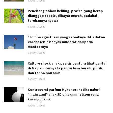
7 AGUSTUS 2026
Penebang pohon keliling, profesi yang kerap
dianggap sepele, dibayar murah, padahal
taruhannya nyawa
2 AGUSTUS 2026
3 lomba agustusan yang sebaiknya ditiadakan
karena lebih banyak mudarat daripada
manfaatnya
6 AGUSTUS 2026
Culture shock anak pesisir pantura lihat pantai
di Maluku: ternyata pantai bisa bersih, putih,
dan tanpa bau amis
5 AGUSTUS 2026
Kontroversi parfum Mykonos: ketika naluri
“ingin gaul” anak SD dihakimi netizen yang
kurang piknik
4 AGUSTUS 2026