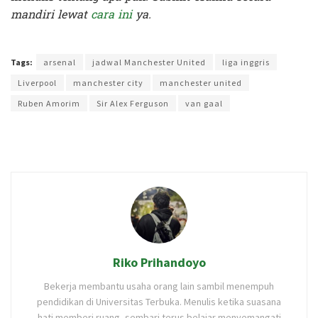
mandiri lewat
cara ini
ya.
Terakhir diperbarui pada 20 September 2025 oleh
Yamadipati Seno
Tags:
arsenal
jadwal Manchester United
liga inggris
Liverpool
manchester city
manchester united
Ruben Amorim
Sir Alex Ferguson
van gaal
Riko Prihandoyo
Bekerja membantu usaha orang lain sambil menempuh
pendidikan di Universitas Terbuka. Menulis ketika suasana
hati memberi ruang, sembari terus belajar menyemangati