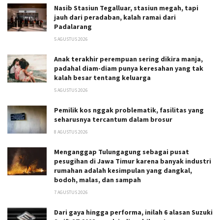
Nasib Stasiun Tegalluar, stasiun megah, tapi
jauh dari peradaban, kalah ramai dari
Padalarang
5 AGUSTUS 2026
Anak terakhir perempuan sering dikira manja,
padahal diam-diam punya keresahan yang tak
kalah besar tentang keluarga
5 AGUSTUS 2026
Pemilik kos nggak problematik, fasilitas yang
seharusnya tercantum dalam brosur
8 AGUSTUS 2026
Menganggap Tulungagung sebagai pusat
pesugihan di Jawa Timur karena banyak industri
rumahan adalah kesimpulan yang dangkal,
bodoh, malas, dan sampah
7 AGUSTUS 2026
Dari gaya hingga performa, inilah 6 alasan Suzuki