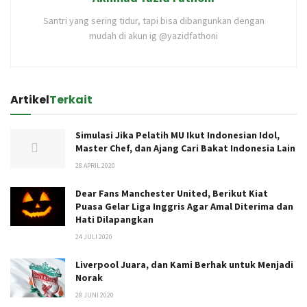
Santri yang sering tidur, tapi bisa dibangunkan dengan
mudah di akun ig @yazidfathoni
Artikel
Terkait
Simulasi Jika Pelatih MU Ikut Indonesian Idol,
Master Chef, dan Ajang Cari Bakat Indonesia Lain
28 APRIL 2020
Dear Fans Manchester United, Berikut Kiat
Puasa Gelar Liga Inggris Agar Amal Diterima dan
Hati Dilapangkan
24 JULI 2020
Liverpool Juara, dan Kami Berhak untuk Menjadi
Norak
28 JUNI 2020