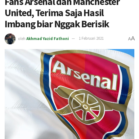
Fans Arsenal dan Manchester
United, Terima Saja Hasil
Imbang biar Nggak Berisik
A
oleh
Akhmad Yazid Fathoni
1 Februari 2021
A