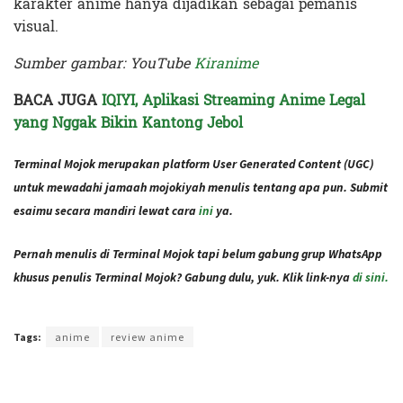
karakter anime hanya dijadikan sebagai pemanis
visual.
Sumber gambar: YouTube
Kiranime
BACA JUGA
IQIYI, Aplikasi Streaming Anime Legal
yang Nggak Bikin Kantong Jebol
Terminal Mojok merupakan platform User Generated Content (UGC)
untuk mewadahi jamaah mojokiyah menulis tentang apa pun. Submit
esaimu secara mandiri lewat cara
ini
ya.
Pernah menulis di Terminal Mojok tapi belum gabung grup WhatsApp
khusus penulis Terminal Mojok? Gabung dulu, yuk. Klik link-nya
di sini.
Terakhir diperbarui pada 7 Januari 2022 oleh
Administrator
Tags:
anime
review anime