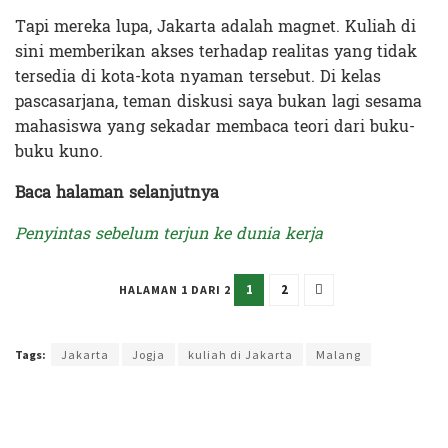
Tapi mereka lupa, Jakarta adalah magnet. Kuliah di
sini memberikan akses terhadap realitas yang tidak
tersedia di kota-kota nyaman tersebut. Di kelas
pascasarjana, teman diskusi saya bukan lagi sesama
mahasiswa yang sekadar membaca teori dari buku-
buku kuno.
Baca halaman selanjutnya
Penyintas sebelum terjun ke dunia kerja
1
2
HALAMAN 1 DARI 2
Terakhir diperbarui pada 27 April 2026 oleh
Rizky Prasetya
Tags:
Jakarta
Jogja
kuliah di Jakarta
Malang