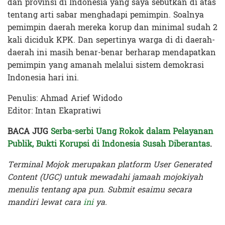
dan provinsi di Indonesia yang saya sebutkan di atas
tentang arti sabar menghadapi pemimpin. Soalnya
pemimpin daerah mereka korup dan minimal sudah 2
kali diciduk KPK. Dan sepertinya warga di di daerah-
daerah ini masih benar-benar berharap mendapatkan
pemimpin yang amanah melalui sistem demokrasi
Indonesia hari ini.
Penulis: Ahmad Arief Widodo
Editor: Intan Ekapratiwi
BACA JUG
Serba-serbi Uang Rokok dalam Pelayanan
Publik, Bukti Korupsi di Indonesia Susah Diberantas
.
Terminal Mojok merupakan platform User Generated
Content (UGC) untuk mewadahi jamaah mojokiyah
menulis tentang apa pun. Submit esaimu secara
mandiri lewat cara
ini
ya.
Terakhir diperbarui pada 28 November 2023 oleh
Intan Ekapratiwi