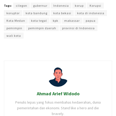
Tags:
cilegon
gubernur
Indonesia
korup
Korupsi
koruptor
kota bandung
kota bekasi
kota di indonesia
Kota Medan
kota tegal
kpk
makassar
papua
pemimpin
pemimpin daerah
provinsi di Indonesia
wali kota
Ahmad Arief Widodo
Penulis lepas yang fokus membahas kedaerahan, dunia
pemerintahan dan ekonomi. Stand like a hero and die
bravely.