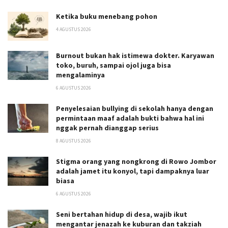
Ketika buku menebang pohon
4 AGUSTUS 2026
Burnout bukan hak istimewa dokter. Karyawan
toko, buruh, sampai ojol juga bisa
mengalaminya
6 AGUSTUS 2026
Penyelesaian bullying di sekolah hanya dengan
permintaan maaf adalah bukti bahwa hal ini
nggak pernah dianggap serius
8 AGUSTUS 2026
Stigma orang yang nongkrong di Rowo Jombor
adalah jamet itu konyol, tapi dampaknya luar
biasa
6 AGUSTUS 2026
Seni bertahan hidup di desa, wajib ikut
mengantar jenazah ke kuburan dan takziah