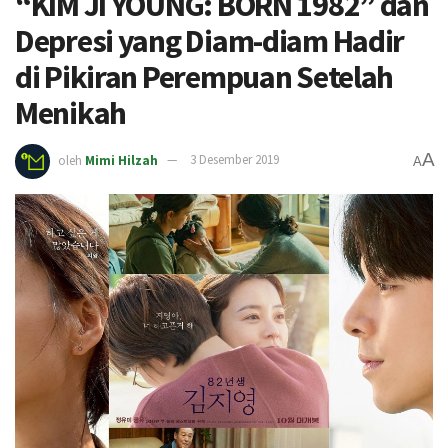
“KIM JI YOUNG: BORN 1982” dan
Depresi yang Diam-diam Hadir
di Pikiran Perempuan Setelah
Menikah
A
oleh
Mimi Hilzah
3 Desember 2019
A