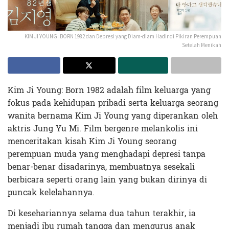
KIM JI YOUNG: BORN 1982 dan Depresi yang Diam-diam Hadir di Pikiran Perempuan
Setelah Menikah
Kim Ji Young: Born 1982 adalah film keluarga yang
fokus pada kehidupan pribadi serta keluarga seorang
wanita bernama Kim Ji Young yang diperankan oleh
aktris Jung Yu Mi. Film bergenre melankolis ini
menceritakan kisah Kim Ji Young seorang
perempuan muda yang menghadapi depresi tanpa
benar-benar disadarinya, membuatnya sesekali
berbicara seperti orang lain yang bukan dirinya di
puncak kelelahannya.
Di kesehariannya selama dua tahun terakhir, ia
menjadi ibu rumah tangga dan mengurus anak