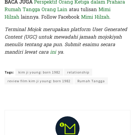
BACA JUGA
Perspektif Orang Ketiga dalam Prahara
Rumah Tangga Orang Lain
atau tulisan
Mimi
Hilzah
lainnya. Follow Facebook
Mimi Hilzah
.
Terminal Mojok merupakan platform User Generated
Content (UGC) untuk mewadahi jamaah mojokiyah
menulis tentang apa pun. Submit esaimu secara
mandiri lewat cara
ini
ya.
Terakhir diperbarui pada 3 Desember 2019 oleh
Nia Lavinia
Tags:
kim ji young: born 1982
relationship
review film kim ji young: born 1982
Rumah Tangga