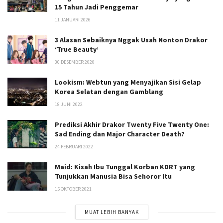
15 Tahun Jadi Penggemar
11 JANUARI 2026
3 Alasan Sebaiknya Nggak Usah Nonton Drakor
‘True Beauty’
30 DESEMBER 2020
Lookism: Webtun yang Menyajikan Sisi Gelap
Korea Selatan dengan Gamblang
18 JUNI 2022
Prediksi Akhir Drakor Twenty Five Twenty One:
Sad Ending dan Major Character Death?
24 FEBRUARI 2022
Maid: Kisah Ibu Tunggal Korban KDRT yang
Tunjukkan Manusia Bisa Sehoror Itu
15 OKTOBER 2021
MUAT LEBIH BANYAK