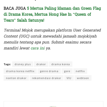
BACA JUGA
5 Mertua Paling Idaman dan Green Flag
di Drama Korea, Mertua Hong Hae In “Queen of
Tears” Salah Satunya!
Terminal Mojok merupakan platform User Generated
Content (UGC) untuk mewadahi jamaah mojokiyah
menulis tentang apa pun. Submit esaimu secara
mandiri lewat
cara ini
ya.
Terakhir diperbarui pada 30 April 2024 oleh
Intan Ekapratiwi
Tags:
disney plus
drakor
drama korea
drama korea netflix
genre drama
gore
netflix
nonton drakor
rekomendasi drakor
VIU
webtoon