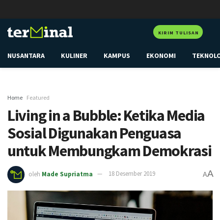
KIRIM TULISAN
NUSANTARA
KULINER
KAMPUS
EKONOMI
TEKNOL
Home
Featured
Living in a Bubble: Ketika Media
Sosial Digunakan Penguasa
untuk Membungkam Demokrasi
A
oleh
Made Supriatma
18 Desember 2019
A