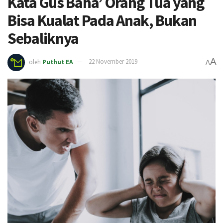
Kata Gus Baha’ Orang Tua yang
Bisa Kualat Pada Anak, Bukan
Sebaliknya
A
oleh
Puthut EA
22 November 2019
A