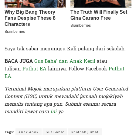
Saya tak sabar menunggu Kali pulang dari sekolah.
BACA JUGA
Gus Baha’ dan Anak Kecil
atau
tulisan
Puthut EA
lainnya. Follow Facebook
Puthut
EA
.
Terminal Mojok merupakan platform User Generated
Content (UGC) untuk mewadahi jamaah mojokiyah
menulis tentang apa pun. Submit esaimu secara
mandiri lewat cara
ini
ya.
Terakhir diperbarui pada 22 November 2019 oleh
Nia Lavinia
Tags:
Anak-Anak
Gus Baha'
khotbah jumat