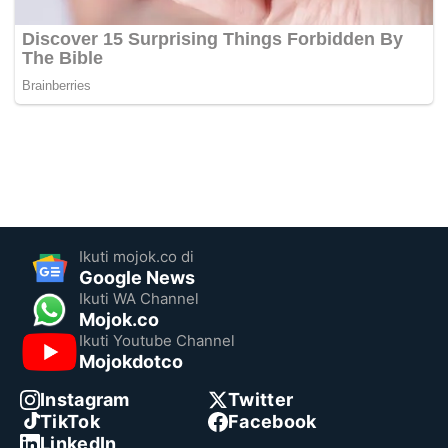
Ikuti mojok.co di
Google News
Ikuti WA Channel
Mojok.co
Ikuti Youtube Channel
Mojokdotco
Instagram
Twitter
TikTok
Facebook
LinkedIn