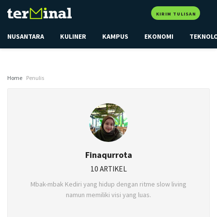
KIRIM TULISAN
NUSANTARA
KULINER
KAMPUS
EKONOMI
TEKNOL
Home
Penulis
Finaqurrota
10 ARTIKEL
Mbak-mbak Kediri yang hidup dengan ritme slow living
namun memiliki visi yang luas.