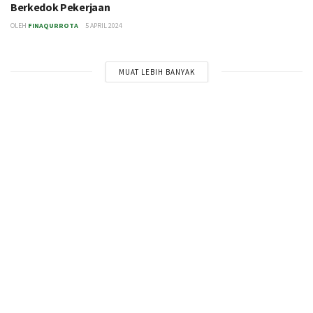
Berkedok Pekerjaan
OLEH
FINAQURROTA
5 APRIL 2024
MUAT LEBIH BANYAK