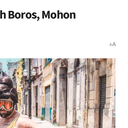
ah Boros, Mohon
A
A