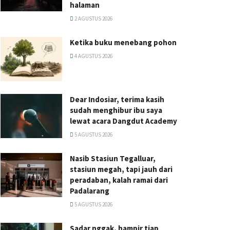
halaman
2 AGUSTUS 2026
Ketika buku menebang pohon
4 AGUSTUS 2026
Dear Indosiar, terima kasih
sudah menghibur ibu saya
lewat acara Dangdut Academy
5 AGUSTUS 2026
Nasib Stasiun Tegalluar,
stasiun megah, tapi jauh dari
peradaban, kalah ramai dari
Padalarang
5 AGUSTUS 2026
Sadar nggak, hampir tiap