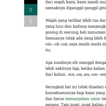
dari wajah kami, kami masih m
seenaknya dipanggil-panggil git
Wajah yang terlihat lebih tua d
yang lucu dan kadang menjengkelk
goreng di warung, beli minuman 
Semuanya tidak ada yang lebih 
om—oh
cuk
, saya masih muda da
itu.
Apa susahnya sih manggil deng
lebih sakitnya lagi, ketika kalia
dari kalian.
Am, om, am, om
—ema
Seringkali hal ini tidak disadari
konsekuensinya bagi kami yang 
dan harus
menanyakan umur
te
senang. Tapi ingat, ingat kalian