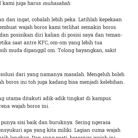
 kami juga harus
muhasabah
.
n dan ingat, cobalah lebih peka. Latihlah kepekaan
embuat wajah boros kami terlihat semakin boros.
 dan posisikan diri kalian di posisi saya dan teman-
ketika saat antre KFC, om-om yang lebih tua
sih muda dipanggil om. Tolong bayangkan, sakit
solusi dari yang namanya masalah. Mengeluh boleh
ajah boros ini toh juga kadang bisa menjadi kelebihan.
ng utama ditakuti adik-adik tingkat di kampus.
rena wajah boros ini.
 punya sisi baik dan buruknya. Sering ngerasa
nsyukuri apa yang kita miliki. Lagian cuma wajah
sih lengkap. Dan yang pasti, borosnya wajah ini