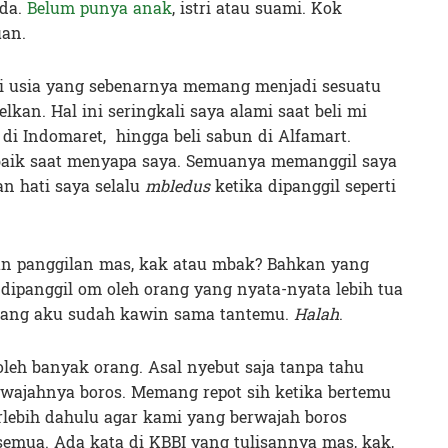
uda.
Belum punya anak
, istri atau suami. Kok
uan.
ari usia yang sebenarnya memang menjadi sesuatu
an. Hal ini seringkali saya alami saat beli mi
di Indomaret, hingga beli sabun di Alfamart.
baik saat menyapa saya. Semuanya memanggil saya
n hati saya selalu
mbledus
ketika dipanggil seperti
an panggilan mas, kak atau mbak? Bahkan yang
n dipanggil om oleh orang yang nyata-nyata lebih tua
ng aku sudah kawin sama tantemu.
Halah
.
 oleh banyak orang. Asal nyebut saja tanpa tahu
wajahnya boros. Memang repot sih ketika bertemu
rlebih dahulu agar kami yang berwajah boros
 semua. Ada kata di KBBI yang tulisannya mas, kak,