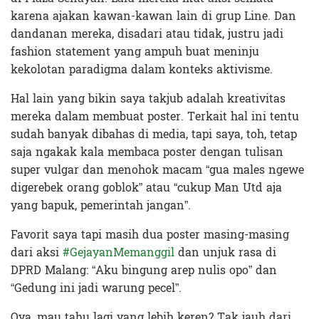
karena ajakan kawan-kawan lain di grup Line. Dan
dandanan mereka, disadari atau tidak, justru jadi
fashion statement yang ampuh buat meninju
kekolotan paradigma dalam konteks aktivisme.
Hal lain yang bikin saya takjub adalah kreativitas
mereka dalam membuat poster. Terkait hal ini tentu
sudah banyak dibahas di media, tapi saya, toh, tetap
saja ngakak kala membaca poster dengan tulisan
super vulgar dan menohok macam “gua males ngewe
digerebek orang goblok” atau “cukup Man Utd aja
yang bapuk, pemerintah jangan”.
Favorit saya tapi masih dua poster masing-masing
dari aksi
#
GejayanMemanggil
dan unjuk rasa di
DPRD Malang: “Aku bingung arep nulis opo” dan
“Gedung ini jadi warung pecel”.
Oya, mau tahu lagi yang lebih keren? Tak jauh dari