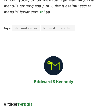
Content (UGC) untuk mewadahi jamaah mojokiyah
menulis tentang apa pun. Submit esaimu secara
mandiri lewat cara
ini
ya.
Terakhir diperbarui pada 7 Oktober 2019 oleh
Zahroh Ayu
Tags:
aksi mahasiswa
Milenial
Revolusi
Eddward S Kennedy
Artikel
Terkait