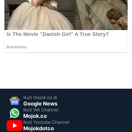
Ikuti mojok.co di
Google News
Ikuti WA Channel
Mojok.co
Ikuti Youtube Channel
Mojokdotco