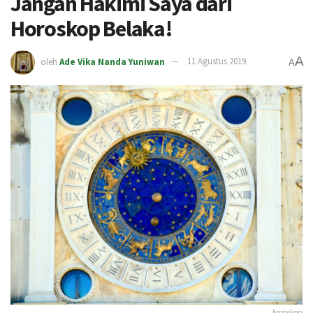
Jangan Hakimi Saya dari
Horoskop Belaka!
A
oleh
Ade Vika Nanda Yuniwan
11 Agustus 2019
A
horoskop