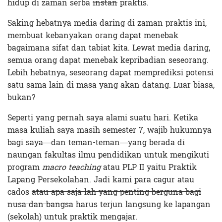
hidup di zaman serba
instan
praktis.
Saking hebatnya media daring di zaman praktis ini,
membuat kebanyakan orang dapat menebak
bagaimana sifat dan tabiat kita. Lewat media daring,
semua orang dapat menebak kepribadian seseorang.
Lebih hebatnya, seseorang dapat memprediksi potensi
satu sama lain di masa yang akan datang. Luar biasa,
bukan?
Seperti yang pernah saya alami suatu hari. Ketika
masa kuliah saya masih semester 7, wajib hukumnya
bagi saya—dan teman-teman—yang berada di
naungan fakultas ilmu pendidikan untuk mengikuti
program
macro teaching
atau PLP II yaitu Praktik
Lapang Persekolahan. Jadi kami para cagur atau
cados
atau apa saja lah yang penting berguna bagi
nusa dan bangsa
harus terjun langsung ke lapangan
(sekolah) untuk praktik mengajar.