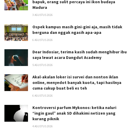
bapuk, orang sulit percaya ini ikon budaya
Madura
3 AGUSTUS 2026
Ospek kampus masih gini-gini aja, masih tidak
berguna dan nggak ngasih apa-apa
6 AGUSTUS 2026
Dear Indosiar, terima kasih sudah menghibur ibu
saya lewat acara Dangdut Academy
5 AGUSTUS 2026
Akal-akalan loker isi survei dan nonton iklan
online, menyedot banyak kuota, tapi hasilnya
cuma cukup buat beli es teh
6 AGUSTUS 2026
Kontroversi parfum Mykonos: ketika naluri
“ingin gaul” anak SD dihakimi netizen yang
kurang piknik
4 AGUSTUS 2026