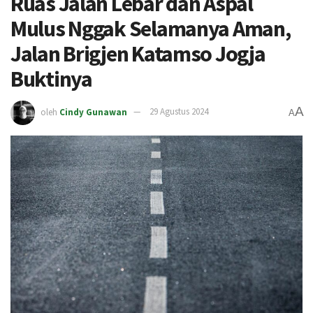
Ruas Jalan Lebar dan Aspal
Mulus Nggak Selamanya Aman,
Jalan Brigjen Katamso Jogja
Buktinya
A
oleh
Cindy Gunawan
29 Agustus 2024
A