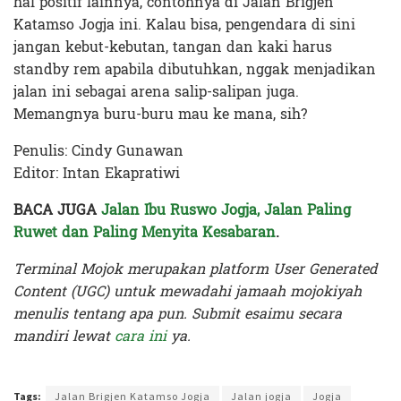
hal positif lainnya, contohnya di Jalan Brigjen
Katamso Jogja ini. Kalau bisa, pengendara di sini
jangan kebut-kebutan, tangan dan kaki harus
standby rem apabila dibutuhkan, nggak menjadikan
jalan ini sebagai arena salip-salipan juga.
Memangnya buru-buru mau ke mana, sih?
Penulis: Cindy Gunawan
Editor: Intan Ekapratiwi
BACA JUGA
Jalan Ibu Ruswo Jogja, Jalan Paling
Ruwet dan Paling Menyita Kesabaran
.
Terminal Mojok merupakan platform User Generated
Content (UGC) untuk mewadahi jamaah mojokiyah
menulis tentang apa pun. Submit esaimu secara
mandiri lewat
cara ini
ya.
Terakhir diperbarui pada 29 Agustus 2024 oleh
Intan Ekapratiwi
Tags:
Jalan Brigjen Katamso Jogja
Jalan jogja
Jogja