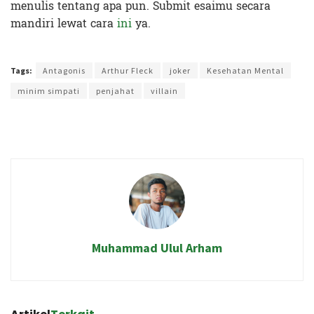
menulis tentang apa pun. Submit esaimu secara
mandiri lewat cara
ini
ya.
Terakhir diperbarui pada 7 Oktober 2019 oleh
Zahroh Ayu
Tags:
Antagonis
Arthur Fleck
joker
Kesehatan Mental
minim simpati
penjahat
villain
Muhammad Ulul Arham