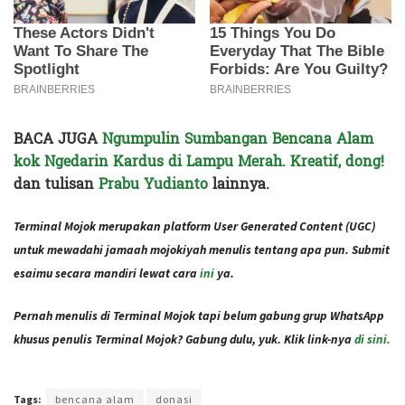
BACA JUGA
Ngumpulin Sumbangan Bencana Alam
kok Ngedarin Kardus di Lampu Merah. Kreatif, dong!
d
an tulisan
Prabu Yudianto
lainnya.
Terminal Mojok merupakan platform User Generated Content (UGC)
untuk mewadahi jamaah mojokiyah menulis tentang apa pun. Submit
esaimu secara mandiri lewat cara
ini
ya.
Pernah menulis di Terminal Mojok tapi belum gabung grup WhatsApp
khusus penulis Terminal Mojok? Gabung dulu, yuk. Klik link-nya
di sini.
Terakhir diperbarui pada 22 Januari 2021 oleh
Audian Laili
Tags:
bencana alam
donasi