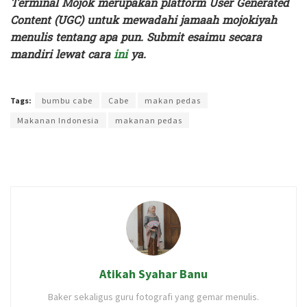
Terminal Mojok merupakan platform User Generated
Content (UGC) untuk mewadahi jamaah mojokiyah
menulis tentang apa pun. Submit esaimu secara
mandiri lewat cara
ini
ya.
Terakhir diperbarui pada 25 Agustus 2025 oleh
Rizky Prasetya
Tags:
bumbu cabe
Cabe
makan pedas
Makanan Indonesia
makanan pedas
Atikah Syahar Banu
Baker sekaligus guru fotografi yang gemar menulis.