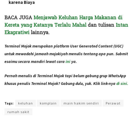
karena Biaya
BACA JUGA
Menjawab Keluhan Harga Makanan di
Kereta yang Katanya Terlalu Mahal
dan tulisan
Intan
Ekapratiwi
lainnya.
Terminal Mojok merupakan platform User Generated Content (UGC)
untuk mewadahi jamaah mojokiyah menulis tentang apa pun. Submit
esaimu secara mandiri lewat cara
ini
ya.
Pernah menulis di Terminal Mojok tapi belum gabung grup WhatsApp
khusus penulis Terminal Mojok? Gabung dulu, yuk. Klik link-nya
di sini.
Terakhir diperbarui pada 13 Mei 2022 oleh
Administrator
Tags:
keluhan
komplain
main hakim sendiri
Perawat
rumah sakit