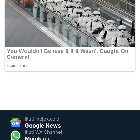
Ikuti mojok.co di
Google News
Ikuti WA Channel
Mojok.co