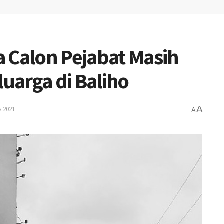
 Calon Pejabat Masih
luarga di Baliho
A
s 2021
A