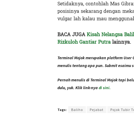
Setidaknya, contohlah Mas Gibr
posisinya sekarang dengan mekan
vulgar lah kalau mau menggunak
BACA JUGA
Kisah Nelangsa Bal
Rizkuloh Gantiar Putra
lainnya.
Terminal Mojok merupakan platform User 
menulis tentang apa pun. Submit esaimu s
Pernah menulis di Terminal Mojok tapi be
dulu, yuk. Klik link-nya
di sini.
Terakhir diperbarui pada 7 September 2021 oleh
Admi
Tags:
Baliho
Pejabat
Pojok Tubir 