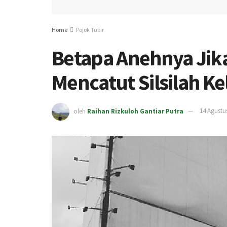
Home
Pojok Tubir
Betapa Anehnya Jika
Mencatut Silsilah Ke
oleh
Raihan Rizkuloh Gantiar Putra
14 Agustu