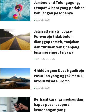
Jambooland Tulungagung,
tempat wisata yang perlahan
kehilangan pesonanya
31 JULI 2026
Jalan alternatif Jogja-
Purworejo tidak boleh
dianggap remeh, tanjakan
dan turunan yang panjang
bisa merenggut nyawa
2 AGUSTUS 2026
4 hidden gem Desa Ngadirejo
Pasuruan yang nggak masuk
brosur wisata Bromo
31 JULI 2026
Berhasil kurangi medsos dan
hapus pesan, seporsi
kemenangan yang