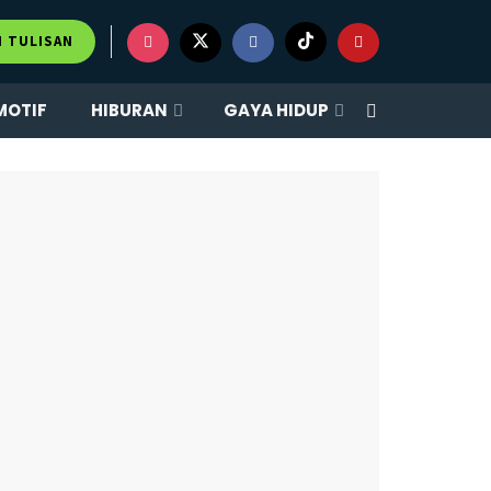
×
M TULISAN
MOTIF
HIBURAN
GAYA HIDUP