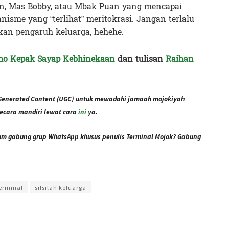
an, Mas Bobby, atau Mbak Puan yang mencapai
isme yang “terlihat” meritokrasi. Jangan terlalu
an pengaruh keluarga, hehehe.
iho Kepak Sayap Kebhinekaan
dan tulisan
Raihan
Generated Content (UGC) untuk mewadahi jamaah mojokiyah
ecara mandiri lewat cara
ini
ya.
lum gabung grup WhatsApp khusus penulis Terminal Mojok? Gabung
nistrator
Terminal
silsilah keluarga