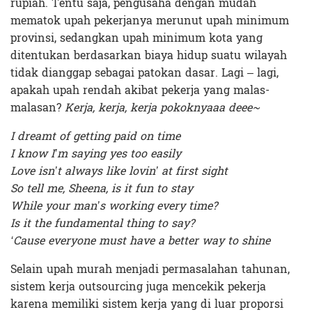
rupiah. Tentu saja, pengusaha dengan mudah
mematok upah pekerjanya merunut upah minimum
provinsi, sedangkan upah minimum kota yang
ditentukan berdasarkan biaya hidup suatu wilayah
tidak dianggap sebagai patokan dasar. Lagi – lagi,
apakah upah rendah akibat pekerja yang malas-
malasan?
Kerja, kerja, kerja pokoknyaaa deee~
I dreamt of getting paid on time
I know I’m saying yes too easily
Love isn’t always like lovin’ at first sight
So tell me, Sheena, is it fun to stay
While your man’s working every time?
Is it the fundamental thing to say?
‘Cause everyone must have a better way to shine
Selain upah murah menjadi permasalahan tahunan,
sistem kerja outsourcing juga mencekik pekerja
karena memiliki sistem kerja yang di luar proporsi