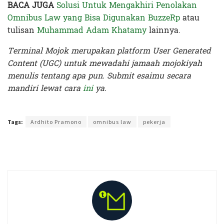
BACA JUGA
Solusi Untuk Mengakhiri Penolakan
Omnibus Law yang Bisa Digunakan BuzzeRp
atau
tulisan
Muhammad Adam Khatamy
lainnya.
Terminal Mojok merupakan platform User Generated
Content (UGC) untuk mewadahi jamaah mojokiyah
menulis tentang apa pun. Submit esaimu secara
mandiri lewat cara
ini
ya.
Terakhir diperbarui pada 4 April 2022 oleh
Ibil S Widodo
Tags:
Ardhito Pramono
omnibus law
pekerja