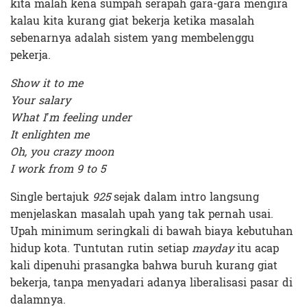
kita malah kena sumpah serapah gara-gara mengira
kalau kita kurang giat bekerja ketika masalah
sebenarnya adalah sistem yang membelenggu
pekerja.
Show it to me
Your salary
What I’m feeling under
It enlighten me
Oh, you crazy moon
I work from 9 to 5
Single bertajuk
925
sejak dalam intro langsung
menjelaskan masalah upah yang tak pernah usai.
Upah minimum seringkali di bawah biaya kebutuhan
hidup kota. Tuntutan rutin setiap
mayday
itu acap
kali dipenuhi prasangka bahwa buruh kurang giat
bekerja, tanpa menyadari adanya liberalisasi pasar di
dalamnya.