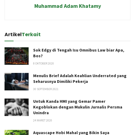
Muhammad Adam Khatamy
Artikel
Terkait
Sok Edgy di Tengah Isu Omnibus Law biar Apa,
Bos?
8 OKTOBER 2020
Menulis Brief Adalah Keahlian Underrated yang
Seharusnya Dimiliki Pekerja
30 SEPTEMBER 2021
Untuk Kanda HMI yang Gemar Pamer
Kegoblokan dengan Mukulin Jurnalis Persma
Unindra
24 MARET 2020
Aquascape Hobi Mahal yang Bikin Saya