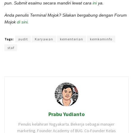
pun. Submit esaimu secara mandiri lewat cara
ini
ya.
Anda penulis Terminal Mojok? Silakan bergabung dengan Forum
Mojok
di sini
.
Terakhir diperbarui pada 2 Agustus 2022 oleh
Rizky Prasetya
Tags:
audit
Karyawan
kementerian
kemkominfo
staf
Prabu Yudianto
Penulis kelahiran Yogyakarta. Bekerja sebagai manajer
marketing. Founder Academy of BUG. Co-Founder Kelas