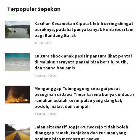
Terpopuler Sepekan
Kasihan Kecamatan Cipatat lebih sering diingat
buruknya, padahal punya banyak kontribusi lain
bagi Bandung Barat
31 JULI 2026
Culture shock anak pesisir pantura lihat pantai
di Maluku: ternyata pantai bisa bersih, putih,
dan tanpa bau amis
5 AGUSTUS 2026
Menganggap Tulungagung sebagai pusat
pesugihan di Jawa Timur karena banyak industri
rumahan adalah kesimpulan yang dangkal,
bodoh, malas, dan sampah
7 AGUSTUS 2026
Jalan alternatif Jogja-Purworejo tidak boleh
dianggap remeh, tanjakan dan turunan yang
panjang bisa merenggut nyawa