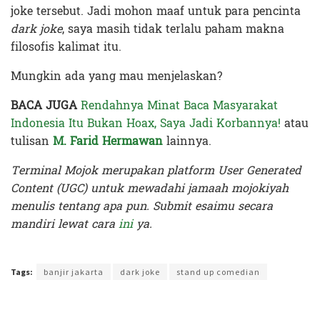
joke tersebut. Jadi mohon maaf untuk para pencinta
dark joke
, saya masih tidak terlalu paham makna
filosofis kalimat itu.
Mungkin ada yang mau menjelaskan?
BACA JUGA
Rendahnya Minat Baca Masyarakat
Indonesia Itu Bukan Hoax, Saya Jadi Korbannya!
atau
tulisan
M. Farid Hermawan
lainnya.
Terminal Mojok merupakan platform User Generated
Content (UGC) untuk mewadahi jamaah mojokiyah
menulis tentang apa pun. Submit esaimu secara
mandiri lewat cara
ini
ya.
Terakhir diperbarui pada 2 Januari 2020 oleh
Nia Lavinia
Tags:
banjir jakarta
dark joke
stand up comedian