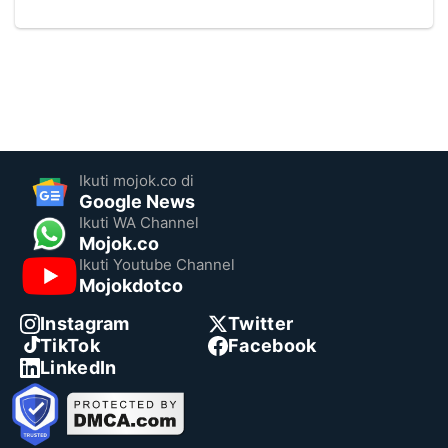
Ikuti mojok.co di
Google News
Ikuti WA Channel
Mojok.co
Ikuti Youtube Channel
Mojokdotco
Instagram
Twitter
TikTok
Facebook
LinkedIn