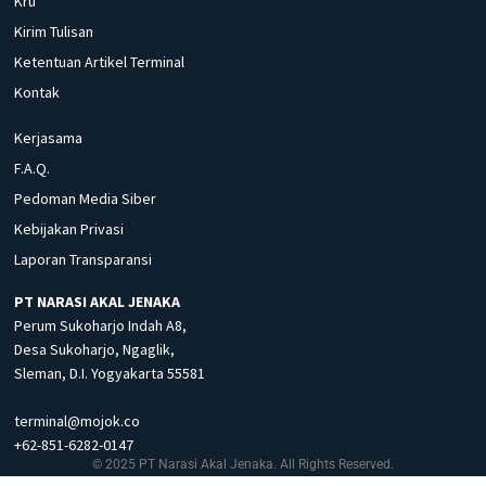
Kru
Kirim Tulisan
Ketentuan Artikel Terminal
Kontak
Kerjasama
F.A.Q.
Pedoman Media Siber
Kebijakan Privasi
Laporan Transparansi
PT NARASI AKAL JENAKA
Perum Sukoharjo Indah A8,
Desa Sukoharjo, Ngaglik,
Sleman, D.I. Yogyakarta 55581
terminal@mojok.co
+62-851-6282-0147
© 2025 PT Narasi Akal Jenaka. All Rights Reserved.