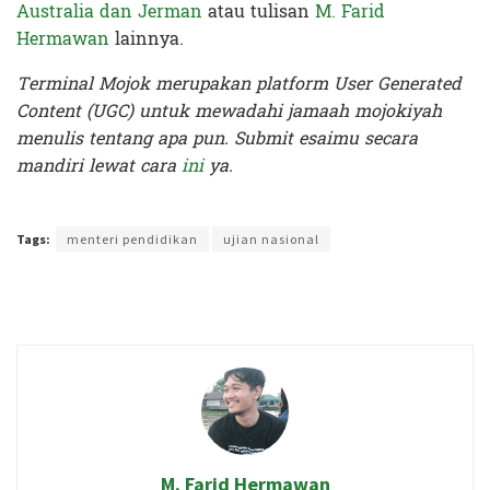
Australia dan Jerman
a
tau tulisan
M. Farid
Hermawan
lainnya.
Terminal Mojok merupakan platform User Generated
Content (UGC) untuk mewadahi jamaah mojokiyah
menulis tentang apa pun. Submit esaimu secara
mandiri lewat cara
ini
ya.
Terakhir diperbarui pada 23 Desember 2019 oleh
Audian Laili
Tags:
menteri pendidikan
ujian nasional
M. Farid Hermawan