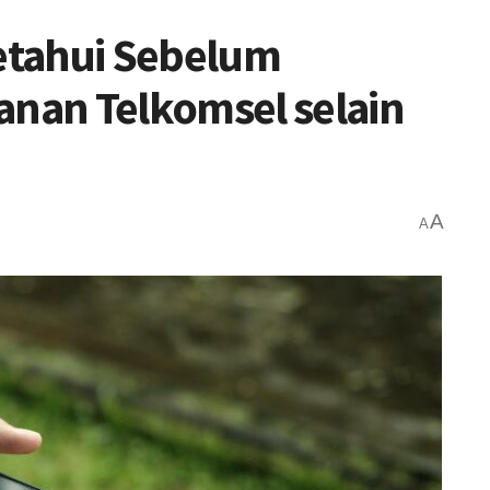
ketahui Sebelum
nan Telkomsel selain
A
A