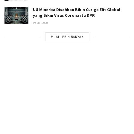
UU Minerba Disahkan Bikin Curiga Elit Global
yang Bikin Virus Corona itu DPR
19 MEI 2020
MUAT LEBIH BANYAK