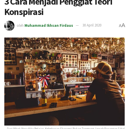
3 Cara Menjadi Penggiat Teori
Konspirasi
A
oleh
Muhammad Ikhsan Firdaus
30 April 2020
A
Dari Mbak Nora Kita Belajar, Kebebasan Ekspresi Bukan Tanggung Jawab Pasangan 5 Hal