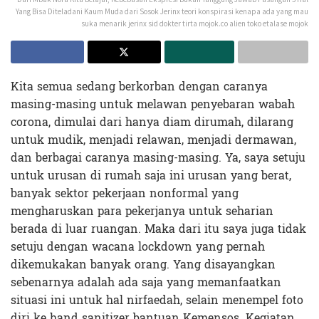
Yang Bisa Diteladani Kaum Muda dari Sosok Jerinx teori konspirasi kenapa ada yang mau
suka menarik jerinx sid dokter tirta mojok.co alien toko etalase mojok
Kita semua sedang berkorban dengan caranya
masing-masing untuk melawan penyebaran wabah
corona, dimulai dari hanya diam dirumah, dilarang
untuk mudik, menjadi relawan, menjadi dermawan,
dan berbagai caranya masing-masing. Ya, saya setuju
untuk urusan di rumah saja ini urusan yang berat,
banyak sektor pekerjaan nonformal yang
mengharuskan para pekerjanya untuk seharian
berada di luar ruangan. Maka dari itu saya juga tidak
setuju dengan wacana lockdown yang pernah
dikemukakan banyak orang. Yang disayangkan
sebenarnya adalah ada saja yang memanfaatkan
situasi ini untuk hal nirfaedah, selain menempel foto
diri ke hand sanitizer bantuan Kemensos. Kegiatan