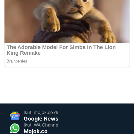
Ikuti mojok.co di
Google News
Ikuti WA Channel
Mojok.co