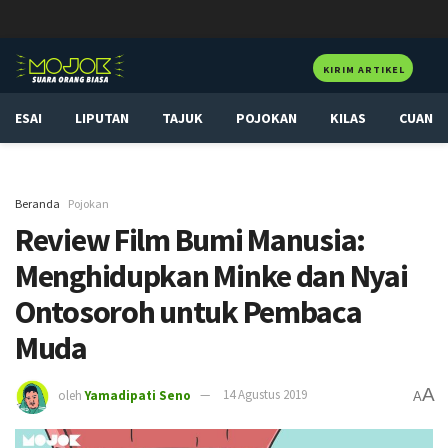
KIRIM ARTIKEL
ESAI
LIPUTAN
TAJUK
POJOKAN
KILAS
CUAN
Beranda
Pojokan
Review Film Bumi Manusia:
Menghidupkan Minke dan Nyai
Ontosoroh untuk Pembaca
Muda
A
oleh
Yamadipati Seno
14 Agustus 2019
A