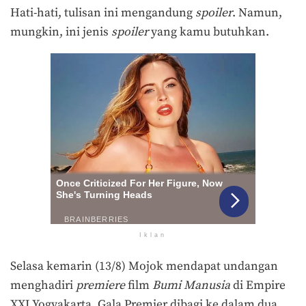
Hati-hati, tulisan ini mengandung
spoiler
. Namun,
mungkin, ini jenis
spoiler
yang kamu butuhkan.
Iklan
Selasa kemarin (13/8) Mojok mendapat undangan
menghadiri
premiere
film
Bumi Manusia
di Empire
XXI Yogyakarta. Gala Premier dibagi ke dalam dua