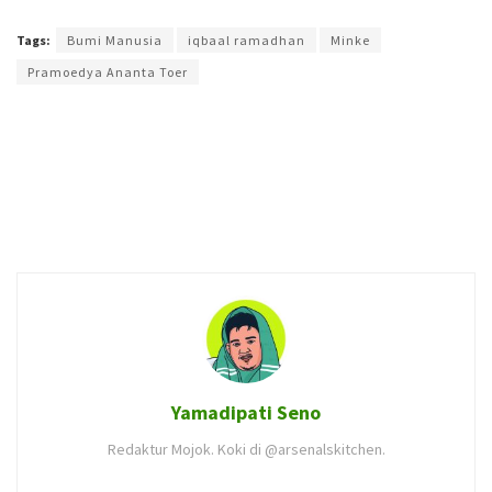
Terakhir diperbarui pada 14 Agustus 2019 oleh
Prima Sulistya
Tags:
Bumi Manusia
iqbaal ramadhan
Minke
Pramoedya Ananta Toer
Yamadipati Seno
Redaktur Mojok. Koki di @arsenalskitchen.