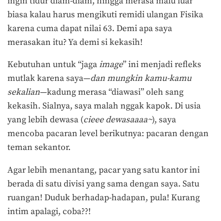
ingin tidur diam-diam, hingga merasa malu luar
biasa kalau harus mengikuti remidi ulangan Fisika
karena cuma dapat nilai 63. Demi apa saya
merasakan itu? Ya demi si kekasih!
Kebutuhan untuk “jaga
image
” ini menjadi refleks
mutlak karena saya—
dan mungkin kamu-kamu
sekalian
—kadung merasa “diawasi” oleh sang
kekasih. Sialnya, saya malah nggak kapok. Di usia
yang lebih dewasa (
cieee dewasaaaa~
), saya
mencoba pacaran level berikutnya: pacaran dengan
teman sekantor.
Agar lebih menantang, pacar yang satu kantor ini
berada di satu divisi yang sama dengan saya. Satu
ruangan! Duduk berhadap-hadapan, pula! Kurang
intim apalagi, coba??!