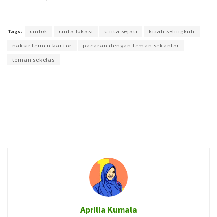
Terakhir diperbarui pada 4 Oktober 2018 oleh
Aprilia Kumala
Tags:
cinlok
cinta lokasi
cinta sejati
kisah selingkuh
naksir temen kantor
pacaran dengan teman sekantor
teman sekelas
Aprilia Kumala