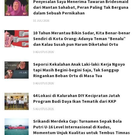
Penyesalan Saya Menerima Tawaran Bridesmaid
dari Mantan Sahabat, Peran Paling Tak Berguna
dalam Sebuah Pernikahan
31 JULI 2026
10 Tahun Merantau Bikin Sadar, Kita Benar-benar
Sendiri di Kota Orang: Adanya Teman “Benalu”
dan Kalau Susah pun Haram Diketahui Ortu
3 AGUSTUS 2026
Seporsi Kekalahan Anak Laki-laki: Kerja Ngoyo
tapi Masih Begini-begini Saja, Tak Sanggup
Ringankan Beban Ortu di Masa Tua
3 AGUSTUS 2026
64 Lokasi di Kalurahan DIY Kecipratan Jatah
Program Budi Daya Ikan Tematik dari KKP
5 AGUSTUS 2026
Srikandi Merdeka Cup: Turnamen Sepak Bola
Putri U-16 Level Internasional di Kudus,
Momentum Unjuk Kualitas untuk Tembus Timnas