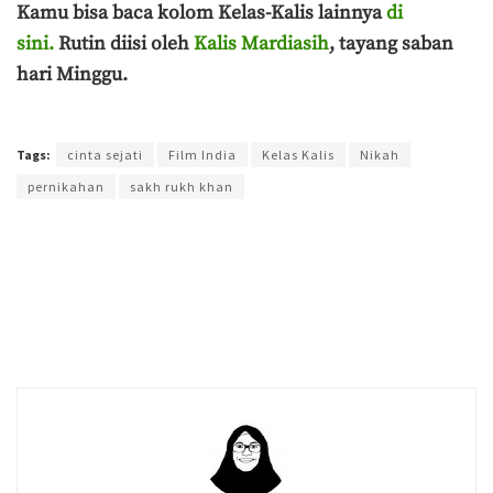
Kamu bisa baca kolom Kelas-Kalis lainnya
di
sini.
Rutin diisi oleh
Kalis Mardiasih
, tayang saban
hari Minggu.
Terakhir diperbarui pada 23 Mei 2021 oleh
Ahmad Khadafi
Tags:
cinta sejati
Film India
Kelas Kalis
Nikah
pernikahan
sakh rukh khan