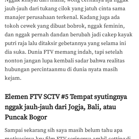
Nggak khayal dari mana,
wong
ceritanya aja nggak
jauh-jauh dari tukang cilok yang jatuh cinta sama
manajer perusahaan terkenal. Kadang juga ada
tokoh cewek yang dibuat bobrok, nggak feminin,
dan nggak pernah dandan berubah jadi cakep kayak
putri raja lalu ditaksir gebetannya yang selama ini
dia suka. Dunia FTV memang indah, tapi setelah
nonton jangan lupa kembali sadar bahwa realitas
hubungan percintaanmu di dunia nyata masih
kejam.
Elemen FTV SCTV #5 Tempat syutingnya
nggak jauh-jauh dari Jogja, Bali, atau
Puncak Bogor
Sampai sekarang sih saya masih belum tahu apa
motivasinya kru film FTV seringnya ambil
setting
di