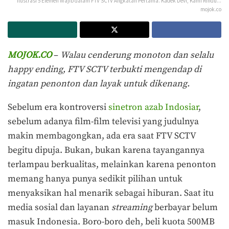
ilustrasi 5 Elemen Wajib dalam FTV SCTV Angkatan Pertama. Kadek Devi, Kami Rindu...
mojok.co
MOJOK.CO
–
Walau cenderung monoton dan selalu
happy ending, FTV SCTV terbukti mengendap di
ingatan penonton dan layak untuk dikenang.
Sebelum era kontroversi
sinetron azab Indosiar
,
sebelum adanya film-film televisi yang judulnya
makin membagongkan, ada era saat FTV SCTV
begitu dipuja. Bukan, bukan karena tayangannya
terlampau berkualitas, melainkan karena penonton
memang hanya punya sedikit pilihan untuk
menyaksikan hal menarik sebagai hiburan. Saat itu
media sosial dan layanan
streaming
berbayar belum
masuk Indonesia. Boro-boro deh, beli kuota 500MB