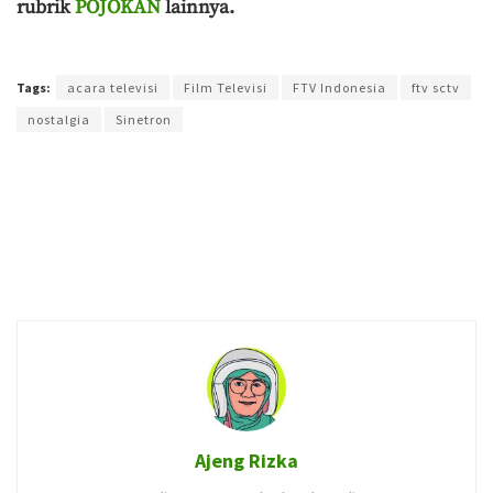
rubrik
POJOKAN
lainnya.
Terakhir diperbarui pada 7 Agustus 2021 oleh
Ajeng Rizka
Tags:
acara televisi
Film Televisi
FTV Indonesia
ftv sctv
nostalgia
Sinetron
Ajeng Rizka