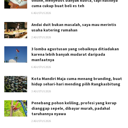
online, menyedot banyak kuota, tapi hasilnya
cuma cukup buat beli es teh
6 AGUSTUS 2026
Andai duit bukan masalah, saya mau merintis
usaha katering rumahan
2 AGUSTUS 2026
3 lomba agustusan yang sebaiknya ditiadakan
karena lebih banyak mudarat daripada
manfaatnya
6 AGUSTUS 2026
Kota Mandiri Maja cuma menang branding, buat
hidup sehari-hari mending pilih Rangkasbitung
3 AGUSTUS 2026
Penebang pohon keliling, profesi yang kerap
dianggap sepele, dibayar murah, padahal
taruhannya nyawa
2 AGUSTUS 2026