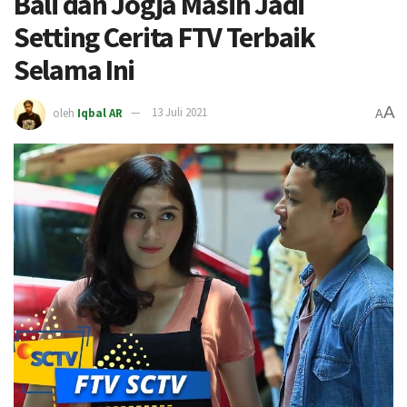
Bali dan Jogja Masih Jadi
Setting Cerita FTV Terbaik
Selama Ini
A
oleh
Iqbal AR
13 Juli 2021
A