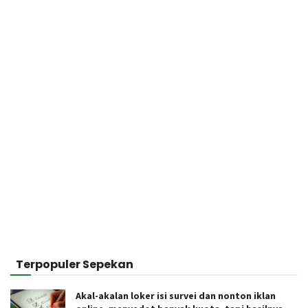
Terpopuler Sepekan
Akal-akalan loker isi survei dan nonton iklan