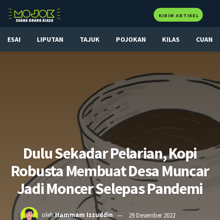
KIRIM ARTIKEL
ESAI
LIPUTAN
TAJUK
POJOKAN
KILAS
CUAN
Dulu Sekadar Pelarian, Kopi
Robusta Membuat Desa Muncar
Jadi Moncer Selepas Pandemi
A
oleh
Hammam Izzuddin
29 Desember 2022
A