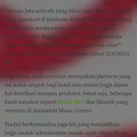
“Berapa juta artis sih yang bikin lagu? Berapa musisi
yang
ngeshare
di platform digital? Terus berapa yang
menjadikan media sosial sebagai kapal untuk
menyebarkan? Nggak sedikit. Banyak! Semuanya
tempur di situ. Tanpa komunitas,
gimana
coba?”
tanya Desta ketika saya temui pada Jumat (2/6/2023)
lalu.
Bagi Desta, berkomunitas merupakan platform yang
tak kalah ampuh bagi band atau musisi Jogja dalam
hal distribusi maupun produksi. Sebut saja, beberapa
band tersohor seperti
Sheila On 7
dan Jikustik yang
menyatu di Alamanda Music Corner.
Tradisi berkomunitas juga lah yang menjadikan
Jogja seolah laboratorium musik sejak tahun 90-an.