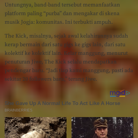
Untungnya, band-band tersebut memanfaatkan
platform paling “purba” dan mengakar di skena
musik Jogja: komunitas. Ini terbukti ampuh.
The Kick, misalnya, sejak awal kelahirannya sudah
kerap bermain dari satu gigs ke gigs lain, dari satu
kolektif ke kolektif lain. Kelar manggung, menurut
penuturan Jiwe, The Kick selalu mendapatkan
pendengar baru. “Jadi tiap kami manggung, pasti ada
sekitar 20 followers baru,” terang Jiwe.