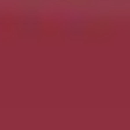
Ikuti mojok.co di
Google News
Ikuti WA Channel
Mojok.co
Ikuti Youtube Channel
Mojokdotco
Instagram
Twitter
TikTok
Facebook
LinkedIn
Tentang
Kru