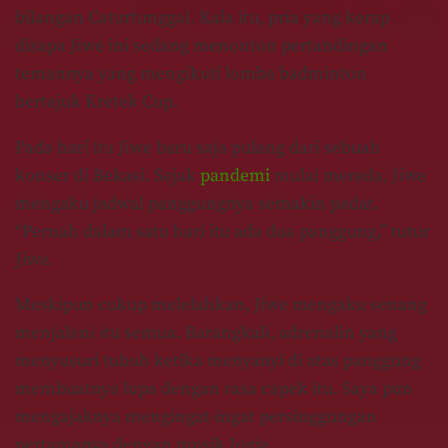
bilangan Caturtunggal. Kala itu, pria yang kerap
disapa Jiwe ini sedang menonton pertandingan
temannya yang mengikuti lomba badminton
bertajuk Kretek Cup.
Pada hari itu Jiwe baru saja pulang dari sebuah
konser di Bekasi. Sejak
pandemi
mulai mereda, Jiwe
mengaku jadwal panggungnya semakin padat.
“Pernah dalam satu hari itu ada dua panggung,” tutur
Jiwe.
Meskipun cukup melelahkan, Jiwe mengaku senang
menjalani itu semua. Barangkali, adrenalin yang
menyusuri tubuh ketika menyanyi di atas panggung
membuatnya lupa dengan rasa capek itu. Saya pun
mengajaknya mengingat-ingat persinggungan
pertamanya dengan musik Jogja.