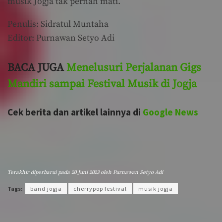
musik Jogja tak pernah mati.
Penulis: Sidratul Muntaha
Editor: Purnawan Setyo Adi
BACA JUGA
Menelusuri Perjalanan Gigs
Mandiri sampai Festival Musik di Jogja
Cek berita dan artikel lainnya di
Google News
Terakhir diperbarui pada 20 Juni 2023 oleh
Purnawan Setyo Adi
Tags:
band jogja
cherrypop festival
musik jogja