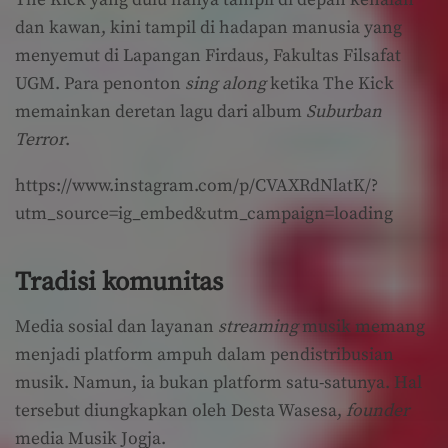
The Kick yang dulu hanya tampil di depan kenalan
dan kawan, kini tampil di hadapan manusia yang
menyemut di Lapangan Firdaus, Fakultas Filsafat
UGM. Para penonton
sing along
ketika The Kick
memainkan deretan lagu dari album
Suburban
Terror
.
https://www.instagram.com/p/CVAXRdNlatK/?
utm_source=ig_embed&utm_campaign=loading
Tradisi komunitas
Media sosial dan layanan
streaming
musik memang
menjadi platform ampuh dalam pendistribusian
musik. Namun, ia bukan platform satu-satunya. Hal
tersebut diungkapkan oleh Desta Wasesa,
founder
media Musik Jogja.