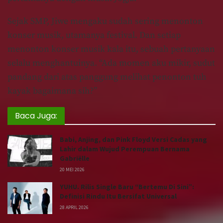
Sejak SMP, Jiwe mengaku sudah sering menonton
konser musik, utamanya festival. Dan setiap
menonton konser musik kala itu, sebuah pertanyaan
selalu menghantuinya. “Ada momen aku mikir, sudut
pandang dari atas panggung melihat penonton tuh
kayak bagaimana sih?”
Baca Juga:
Babi, Anjing, dan Pink Floyd Versi Cadas yang
Lahir dalam Wujud Perempuan Bernama
Gabriëlle
20 MEI 2026
YUHU. Rilis Single Baru “Bertemu Di Sini”:
Definisi Rindu Itu Bersifat Universal
28 APRIL 2026