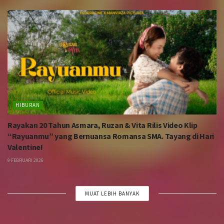
HIBURAN
Rayakan 20 Tahun Asmara, Ruzan & Vita Rilis Video Klip
“Rayuanmu” yang Bernuansa Romansa SMA. Tayang di Hari
Valentine!
9 FEBRUARI 2026
MUAT LEBIH BANYAK