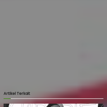
Sidratul Muntaha
Kadang ngedit, kadang ngudud, kadang ngeliput. Seringnya
senang-senang.
Artikel Terkait