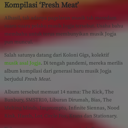
Kompilasi ‘Fresh Meat’
Alhasil, tak adanya pagelaran musik tak meredam
suara-suara pelaku musik Jogja tersebut. Usaha bahu
membahu untuk terus membunyikan musik Jogja
pun muncul.
Salah satunya datang dari Koloni Gigs, kolektif
musik asal Jogja
. Di tengah pandemi, mereka merilis
album kompilasi dari generasi baru musik Jogja
berjudul
Fresh Meat.
Album tersebut memuat 14 nama: The Kick, The
Bunbury, SMSTR10, Liburan Dirumah, Bias, The
Melting Minds, Impromptu, Infinite Siennas, Nood
Kink, Haszh, Lor, Circle Fox, Krans dan Stationary.