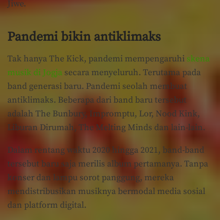
Jiwe.
Pandemi bikin antiklimaks
Tak hanya The Kick, pandemi mempengaruhi
skena
musik di Jogja
secara menyeluruh. Terutama pada
band generasi baru. Pandemi seolah membuat
antiklimaks. Beberapa dari band baru tersebut
adalah The Bunbury, Impromptu, Lor, Nood Kink,
Liburan Dirumah, The Melting Minds dan lain-lain.
Dalam rentang waktu 2020 hingga 2021, band-band
tersebut baru saja merilis album pertamanya. Tanpa
konser dan lampu sorot panggung, mereka
mendistribusikan musiknya bermodal media sosial
dan platform digital.