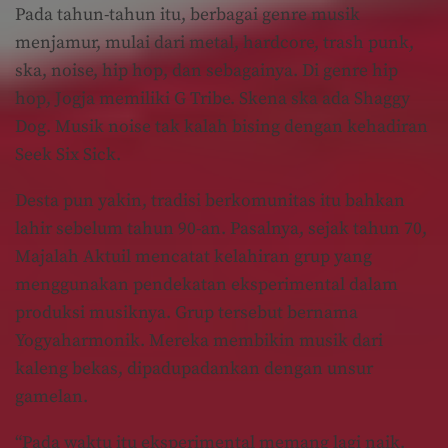
Pada tahun-tahun itu, berbagai genre musik
menjamur, mulai dari metal, hardcore, trash punk,
ska, noise, hip hop, dan sebagainya. Di genre hip
hop, Jogja memiliki G Tribe. Skena ska ada Shaggy
Dog. Musik noise tak kalah bising dengan kehadiran
Seek Six Sick.
Desta pun yakin, tradisi berkomunitas itu bahkan
lahir sebelum tahun 90-an. Pasalnya, sejak tahun 70,
Majalah Aktuil mencatat kelahiran grup yang
menggunakan pendekatan eksperimental dalam
produksi musiknya. Grup tersebut bernama
Yogyaharmonik. Mereka membikin musik dari
kaleng bekas, dipadupadankan dengan unsur
gamelan.
“Pada waktu itu eksperimental memang lagi naik.