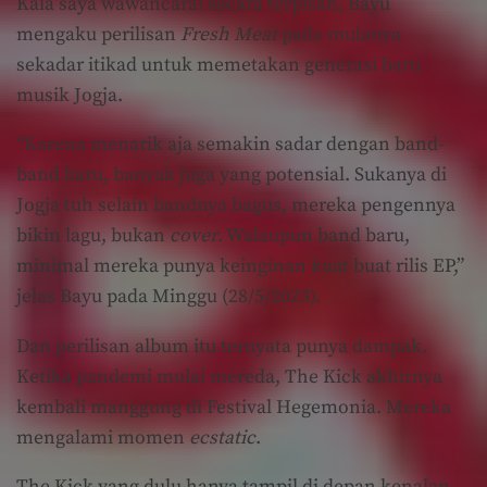
Kala saya wawancarai secara terpisah, Bayu
mengaku perilisan
Fresh Meat
pada mulanya
sekadar itikad untuk memetakan generasi baru
musik Jogja.
“Karena menarik aja semakin sadar dengan band-
band baru, banyak juga yang potensial. Sukanya di
Jogja tuh selain bandnya bagus, mereka pengennya
bikin lagu, bukan
cover
. Walaupun band baru,
minimal mereka punya keinginan kuat buat rilis EP,”
jelas Bayu pada Minggu (28/5/2023).
Dan perilisan album itu ternyata punya dampak.
Ketika pandemi mulai mereda, The Kick akhirnya
kembali manggung di Festival Hegemonia. Mereka
mengalami momen
ecstatic
.