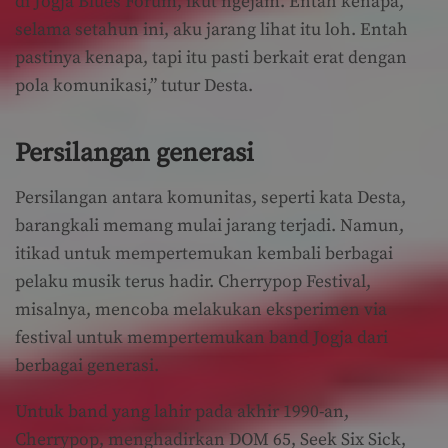
di Jogja Blues Forum, ikut ngejam. Entah kenapa,
selama setahun ini, aku jarang lihat itu loh. Entah
pastinya kenapa, tapi itu pasti berkait erat dengan
pola komunikasi,” tutur Desta.
Persilangan generasi
Persilangan antara komunitas, seperti kata Desta,
barangkali memang mulai jarang terjadi. Namun,
itikad untuk mempertemukan kembali berbagai
pelaku musik terus hadir. Cherrypop Festival,
misalnya, mencoba melakukan eksperimen via
festival untuk mempertemukan band Jogja dari
berbagai generasi.
Untuk band yang lahir pada akhir 1990-an,
Cherrypop, menghadirkan DOM 65, Seek Six Sick,