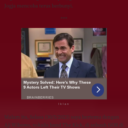
Jogja mencoba terus berbunyi.
***
Iklan
Malam itu, Selasa (30/5/2023) saya bertemu dengan
Aji Wibowo, vokalis band The Kick, di sebuah GOR di