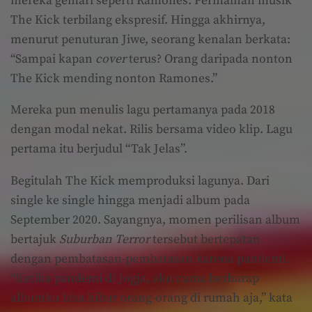
mereka gemari seperti Ramones. Permainan musik
The Kick terbilang ekspresif. Hingga akhirnya,
menurut penuturan Jiwe, seorang kenalan berkata:
“Sampai kapan
cover
terus? Orang daripada nonton
The Kick mending nonton Ramones.”
Mereka pun menulis lagu pertamanya pada 2018
dengan modal nekat. Rilis bersama video klip. Lagu
pertama itu berjudul “Tak Jelas”.
Begitulah The Kick memproduksi lagunya. Dari
single ke single hingga menjadi album pada
September 2020. Sayangnya, momen perilisan album
bertajuk
Suburban Terror
tersebut bertepatan
dengan pembatasan-pembatasan karena pandemi.
“Ketika pandemi di Jogja, aku cuma berharap
albumku bisa hibur orang-orang di rumah aja,” kata