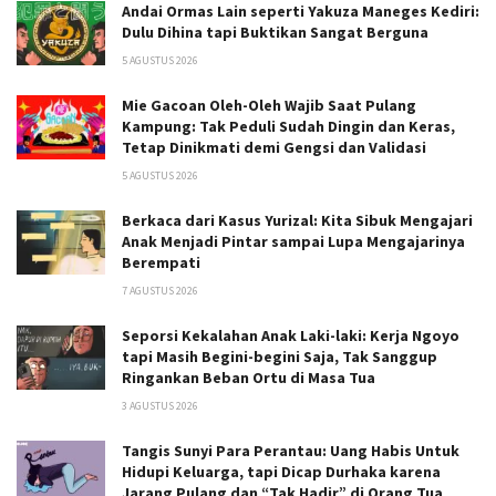
Andai Ormas Lain seperti Yakuza Maneges Kediri:
Dulu Dihina tapi Buktikan Sangat Berguna
5 AGUSTUS 2026
Mie Gacoan Oleh-Oleh Wajib Saat Pulang
Kampung: Tak Peduli Sudah Dingin dan Keras,
Tetap Dinikmati demi Gengsi dan Validasi
5 AGUSTUS 2026
Berkaca dari Kasus Yurizal: Kita Sibuk Mengajari
Anak Menjadi Pintar sampai Lupa Mengajarinya
Berempati
7 AGUSTUS 2026
Seporsi Kekalahan Anak Laki-laki: Kerja Ngoyo
tapi Masih Begini-begini Saja, Tak Sanggup
Ringankan Beban Ortu di Masa Tua
3 AGUSTUS 2026
Tangis Sunyi Para Perantau: Uang Habis Untuk
Hidupi Keluarga, tapi Dicap Durhaka karena
Jarang Pulang dan “Tak Hadir” di Orang Tua