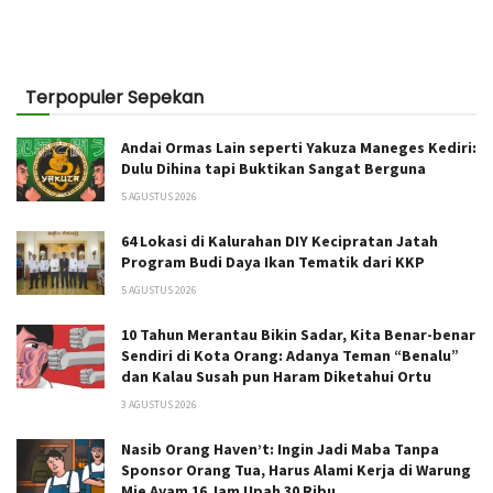
Terpopuler Sepekan
Andai Ormas Lain seperti Yakuza Maneges Kediri:
Dulu Dihina tapi Buktikan Sangat Berguna
5 AGUSTUS 2026
64 Lokasi di Kalurahan DIY Kecipratan Jatah
Program Budi Daya Ikan Tematik dari KKP
5 AGUSTUS 2026
10 Tahun Merantau Bikin Sadar, Kita Benar-benar
Sendiri di Kota Orang: Adanya Teman “Benalu”
dan Kalau Susah pun Haram Diketahui Ortu
3 AGUSTUS 2026
Nasib Orang Haven’t: Ingin Jadi Maba Tanpa
Sponsor Orang Tua, Harus Alami Kerja di Warung
Mie Ayam 16 Jam Upah 30 Ribu