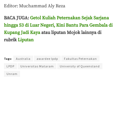
Editor: Muchammad Aly Reza
BACA JUGA:
Getol Kuliah Peternakan Sejak Sarjana
hingga S3 di Luar Negeri, Kini Bantu Para Gembala di
Kupang Jadi Kaya
atau liputan Mojok lainnya di
rubrik
Liputan
Terakhir diperbarui pada 6 Juli 2026 oleh
Aisyah Amira Wakang
Tags:
Australia
awardee lpdp
Fakultas Peternakan
LPDP
Universitas Mataram
University of Queensland
Unram