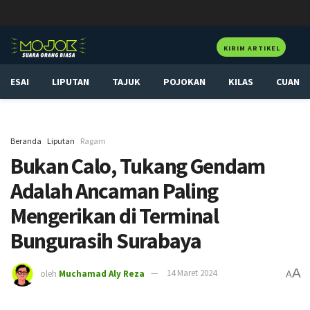
KIRIM ARTIKEL
ESAI
LIPUTAN
TAJUK
POJOKAN
KILAS
CUAN
Beranda
Liputan
Ragam
Bukan Calo, Tukang Gendam
Adalah Ancaman Paling
Mengerikan di Terminal
Bungurasih Surabaya
A
oleh
Muchamad Aly Reza
14 Maret 2024
A