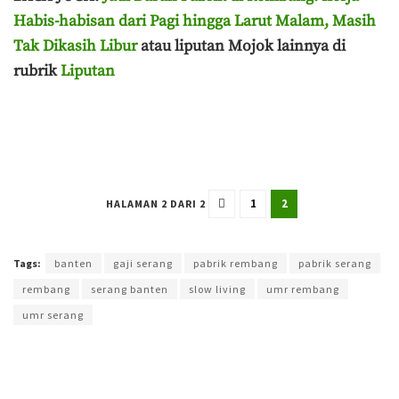
Habis-habisan dari Pagi hingga Larut Malam, Masih
Tak Dikasih Libur
atau liputan Mojok lainnya di
rubrik
Liputan
1
2
HALAMAN 2 DARI 2
Terakhir diperbarui pada 2 Januari 2026 oleh
Anggi Thoat Ariyanto
Tags:
banten
gaji serang
pabrik rembang
pabrik serang
rembang
serang banten
slow living
umr rembang
umr serang