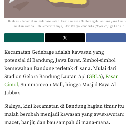
Ilustrasi - Kecamatan Gedebage Salah Urus: Kawasan Mentereng di Bandung yang Awut-
awutan karena Ulah Pemerintahnya, Bikin Warga Menderita (Mojok.co/Ega Fansuri)
Kecamatan Gedebage adalah kawasan yang
potensial di Bandung, Jawa Barat. Simbol-simbol
kemewahan Bandung terletak di sana. Mulai dari
Stadion Gelora Bandung Lautan Api (
GBLA
),
Pasar
Cimol
, Summarecon Mall, hingga Masjid Raya Al-
Jabbar.
Sialnya, kini kecamatan di Bandung bagian timur itu
malah berubah menjadi kawasan yang awut-awutan:
macet, banjir, dan bau sampah di mana-mana.