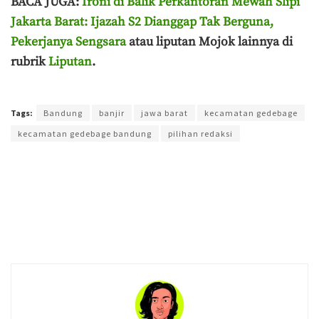
BACA JUGA:
Ironi di Balik Perkantoran Mewah Slipi
Jakarta Barat: Ijazah S2 Dianggap Tak Berguna,
Pekerjanya Sengsara
atau liputan Mojok lainnya di
rubrik
Liputan
.
Terakhir diperbarui pada 22 Mei 2025 oleh
Ahmad Effendi
Tags:
Bandung
banjir
jawa barat
kecamatan gedebage
kecamatan gedebage bandung
pilihan redaksi