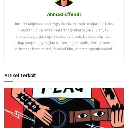
Ahmad Effendi
Jurnalis Mojok.co asal Yogyakarta. Pernah belajar di S1 Ilmu
Sejarah Universitas Negeri Yogyakarta (UNY). Banyak
menulis sejarah, sepak bola, isu urban, budaya pop, dan
setiap yang menyangkut kepentingan publik. Kerap menepi
di konser band metal, festival film, dan mengasuh anabul.
Artikel Terkait