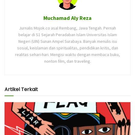
Muchamad Aly Reza
Jurnalis Mojok.co asal Rembang, Jawa Tengah. Pernah
belajar di S1 Sejarah Peradaban Islam Universitas Islam
Negeri (UIN) Sunan Ampel Surabaya. Banyak menulis isu
sosial, keislaman dan spiritualitas, pendidikan kritis, dan
realitas sehari-hari. Mengisi waktu dengan membaca buku,
nonton film, dan traveling.
Artikel Terkait