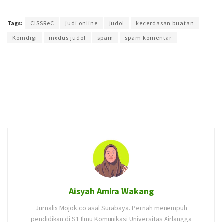
Terakhir diperbarui pada 3 Juli 2026 oleh
Aisyah Amira Wakang
Tags:
CISSReC
judi online
judol
kecerdasan buatan
Komdigi
modus judol
spam
spam komentar
Aisyah Amira Wakang
Jurnalis Mojok.co asal Surabaya. Pernah menempuh
pendidikan di S1 Ilmu Komunikasi Universitas Airlangga