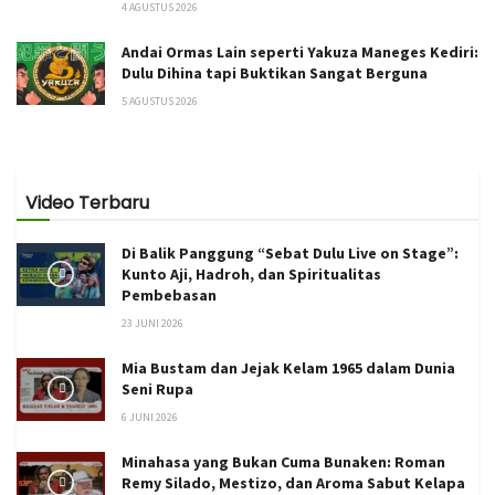
4 AGUSTUS 2026
Andai Ormas Lain seperti Yakuza Maneges Kediri:
Dulu Dihina tapi Buktikan Sangat Berguna
5 AGUSTUS 2026
Video Terbaru
Di Balik Panggung “Sebat Dulu Live on Stage”:
Kunto Aji, Hadroh, dan Spiritualitas
Pembebasan
23 JUNI 2026
Mia Bustam dan Jejak Kelam 1965 dalam Dunia
Seni Rupa
6 JUNI 2026
Minahasa yang Bukan Cuma Bunaken: Roman
Remy Silado, Mestizo, dan Aroma Sabut Kelapa