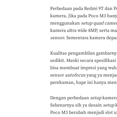
Perbedaan pada Redmi 9T dan Po
kamera. Jika pada Poco M3 ha
menggunakan
setup quad came
kamera ultra wide 8MP, serta 
sensor
. Sementara kamera depan
Kualitas pengambilan gambarnya
sedikit. Meski secara spesifikas
bisa membuat impresi yang wah-w
sensor
autofocus
yang ya menjad
perekaman, hape ini hanya ment
Dengan perbedaan
setup
kamera,
Sebenarnya sih ya desain
setup
k
Poco M3 berubah menjadi slot u