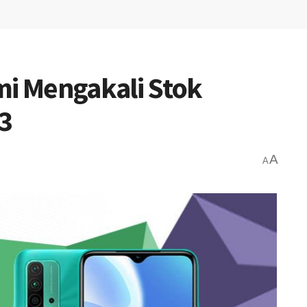
mi Mengakali Stok
3
A
A