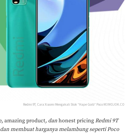
Redmi 9T, Cara Xiaomi Mengakali Stok “Hape Goib” Poco M3 MOJOK.CO
e, amazing product
, dan
honest pricing
Redmi 9T
b” dan membuat harganya melambung seperti Poco