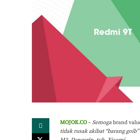
MOJOK.CO
–
Semoga
brand valu
tidak rusak akibat “barang goi
M3. Dengerin, tuh, Xiaomi.