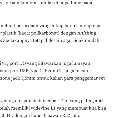
nya desain kamera standar di hape-hape pada
sa melihat perbedaan yang cukup berarti mengingat
y
plastik (baca: polikarbonat) dengan
finishing
dy
belakangnya tetap didesain agar tidak mudah
 9T, port I/O yang ditawarkan juga lumayan
kan port USB type C, Redmi 9T juga masih
one jack 3,5mm untuk kalian para penggemar set
wer
juga responsif dan cepat. Dan yang paling apik
i telah memiliki widevine L1 yang membuat kita bisa
Full HD dengan hape di bawah Rp2 juta.