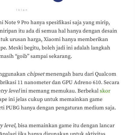
Iklan
 Note 9 Pro hanya spesifikasi saja yang mirip,
iripan itu ada di semua hal hanya dengan desain
untuk urusan harga, Xiaomi hanya memberikan
pe. Meski begitu, boleh jadi ini adalah langkah
masih “goib” sampai sekarang.
menggunakan
chipset
menengah baru dari Qualcom
brikasi 11 nanometer dan GPU Adreno 610. Secara
try level
ini memang memukau. Berbekal
skor
hape ini jelas cukup untuk memainkan game
erti PUBG hanya dengan pengaturan medium saja.
y level
, bisa memainkan game itu dengan lancar
. Apalagi jika hanya digunakan untuk aktivitas