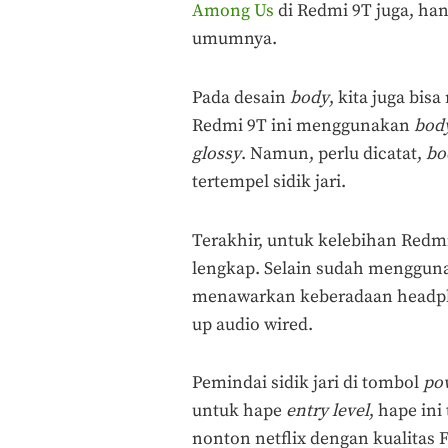
Among Us
di Redmi 9T juga, ha
umumnya.
Pada desain
body
, kita juga bi
Redmi 9T ini menggunakan
bod
glossy
. Namun, perlu dicatat,
bo
tertempel sidik jari.
Terakhir, untuk kelebihan Redmi
lengkap. Selain sudah mengguna
menawarkan keberadaan headph
up audio wired.
Pemindai sidik jari di tombol
po
untuk hape
entry level
, hape in
nonton netflix dengan kualitas 