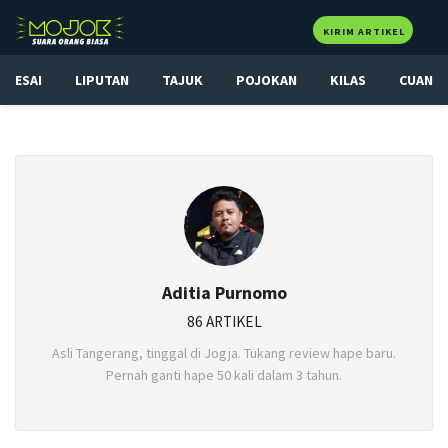
KIRIM ARTIKEL
ESAI
LIPUTAN
TAJUK
POJOKAN
KILAS
CUAN
Aditia Purnomo
86 ARTIKEL
Asli Tangerang, tinggal di Jogja. Tukang review hape baru.
Pernah ganti hape 50 kali dalam 3 tahun.