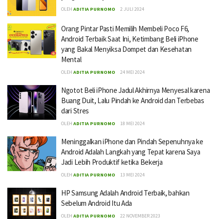
OLEH
ADITIA PURNOMO
2 JULI 2024
Orang Pintar Pasti Memilih Membeli Poco F6,
Android Terbaik Saat Ini, Ketimbang Beli iPhone
yang Bakal Menyiksa Dompet dan Kesehatan
Mental
OLEH
ADITIA PURNOMO
24 MEI 2024
Ngotot Beli iPhone Jadul Akhirnya Menyesal karena
Buang Duit, Lalu Pindah ke Android dan Terbebas
dari Stres
OLEH
ADITIA PURNOMO
18 MEI 2024
Meninggalkan iPhone dan Pindah Sepenuhnya ke
Android Adalah Langkah yang Tepat karena Saya
Jadi Lebih Produktif ketika Bekerja
OLEH
ADITIA PURNOMO
13 MEI 2024
HP Samsung Adalah Android Terbaik, bahkan
Sebelum Android Itu Ada
OLEH
ADITIA PURNOMO
22 NOVEMBER 2023