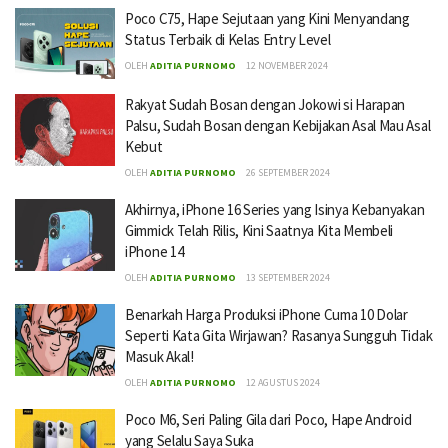
Poco C75, Hape Sejutaan yang Kini Menyandang
Status Terbaik di Kelas Entry Level
OLEH
ADITIA PURNOMO
12 NOVEMBER 2024
Rakyat Sudah Bosan dengan Jokowi si Harapan
Palsu, Sudah Bosan dengan Kebijakan Asal Mau Asal
Kebut
OLEH
ADITIA PURNOMO
26 SEPTEMBER 2024
Akhirnya, iPhone 16 Series yang Isinya Kebanyakan
Gimmick Telah Rilis, Kini Saatnya Kita Membeli
iPhone 14
OLEH
ADITIA PURNOMO
13 SEPTEMBER 2024
Benarkah Harga Produksi iPhone Cuma 10 Dolar
Seperti Kata Gita Wirjawan? Rasanya Sungguh Tidak
Masuk Akal!
OLEH
ADITIA PURNOMO
12 AGUSTUS 2024
Poco M6, Seri Paling Gila dari Poco, Hape Android
yang Selalu Saya Suka