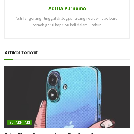
Aditia Purnomo
Asli Tangerang, tinggal di Jogja. Tukang review hape baru.
Pernah ganti hape 50 kali dalam 3 tahun.
Artikel Terkait
SEHARI-HARI