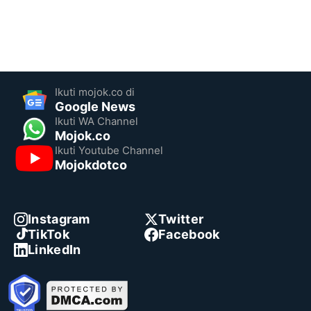
Ikuti mojok.co di
Google News
Ikuti WA Channel
Mojok.co
Ikuti Youtube Channel
Mojokdotco
Instagram
Twitter
TikTok
Facebook
LinkedIn