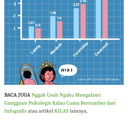
BACA JUGA
Nggak Usah Ngaku Mengalami
Gangguan Psikologis Kalau Cuma Bersumber dari
Infografis
atau artikel
KILAS
lainnya.
Terakhir diperbarui pada 17 Oktober 2019 oleh
Audian Laili